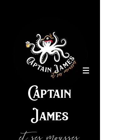
Captain
James
et ses mousses