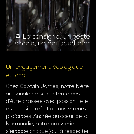
♻️ La consigne, un geste
simple, un défi quotidien
Un engagement écologique
et local
Chez Captain James, notre bière
artisanale ne se contente pas
d’être brassée avec passion : elle
est aussi le reflet de nos valeurs
profondes. Ancrée au cœur de la
Normandie, notre brasserie
s’engage chaque jour à respecter